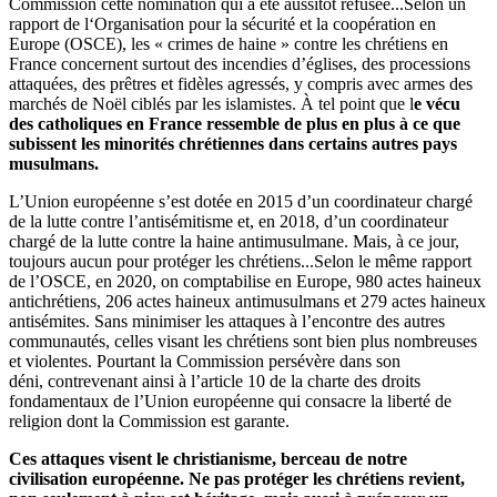
Commission cette nomination qui a été aussitôt refusée...Selon un
rapport de l‘Organisation pour la sécurité et la coopération en
Europe (OSCE), les « crimes de haine » contre les chrétiens en
France concernent surtout des incendies d’églises, des processions
attaquées, des prêtres et fidèles agressés, y compris avec armes des
marchés de Noël ciblés par les islamistes. À tel point que l
e vécu
des catholiques en France ressemble de plus en plus à ce que
subissent les minorités chrétiennes dans certains autres pays
musulmans.
L’Union européenne s’est dotée en 2015 d’un coordinateur chargé
de la lutte contre l’antisémitisme et, en 2018, d’un coordinateur
chargé de la lutte contre la haine antimusulmane. Mais, à ce jour,
toujours aucun pour protéger les chrétiens...Selon le même rapport
de l’OSCE, en 2020, on comptabilise en Europe, 980 actes haineux
antichrétiens, 206 actes haineux antimusulmans et 279 actes haineux
antisémites. Sans minimiser les attaques à l’encontre des autres
communautés, celles visant les chrétiens sont bien plus nombreuses
et violentes. Pourtant la Commission persévère dans son
déni, contrevenant ainsi à l’article 10 de la charte des droits
fondamentaux de l’Union européenne qui consacre la liberté de
religion dont la Commission est garante.
Ces attaques visent le christianisme, berceau de notre
civilisation européenne. Ne pas protéger les chrétiens revient,