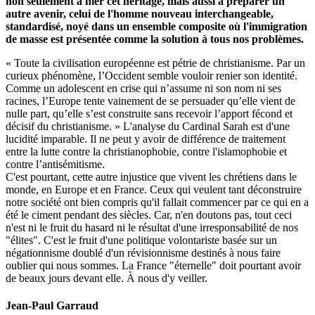
non seulement à nier cet héritage, mais aussi à préparer un
autre avenir, celui de l'homme nouveau interchangeable,
standardisé, noyé dans un ensemble composite où l'immigration
de masse est présentée comme la solution à tous nos problèmes.
« Toute la civilisation européenne est pétrie de christianisme. Par un
curieux phénomène, l’Occident semble vouloir renier son identité.
Comme un adolescent en crise qui n’assume ni son nom ni ses
racines, l’Europe tente vainement de se persuader qu’elle vient de
nulle part, qu’elle s’est construite sans recevoir l’apport fécond et
décisif du christianisme. » L'analyse du Cardinal Sarah est d'une
lucidité imparable. Il ne peut y avoir de différence de traitement
entre la lutte contre la christianophobie, contre l'islamophobie et
contre l’antisémitisme.
C'est pourtant, cette autre injustice que vivent les chrétiens dans le
monde, en Europe et en France. Ceux qui veulent tant déconstruire
notre société ont bien compris qu'il fallait commencer par ce qui en a
été le ciment pendant des siècles. Car, n'en doutons pas, tout ceci
n'est ni le fruit du hasard ni le résultat d'une irresponsabilité de nos
"élites". C'est le fruit d'une politique volontariste basée sur un
négationnisme doublé d'un révisionnisme destinés à nous faire
oublier qui nous sommes. La France "éternelle" doit pourtant avoir
de beaux jours devant elle. À nous d'y veiller.
Jean-Paul Garraud