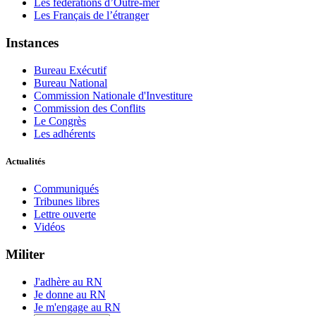
Les fédérations d’Outre-mer
Les Français de l’étranger
Instances
Bureau Exécutif
Bureau National
Commission Nationale d'Investiture
Commission des Conflits
Le Congrès
Les adhérents
Actualités
Communiqués
Tribunes libres
Lettre ouverte
Vidéos
Militer
J'adhère au RN
Je donne au RN
Je m'engage au RN