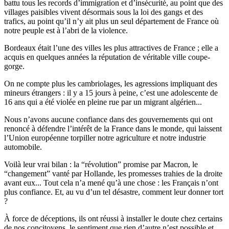
battu tous les records d’immigration et d’insécurité, au point que des
villages paisibles vivent désormais sous la loi des gangs et des
trafics, au point qu’il n’y ait plus un seul département de France où
notre peuple est à l’abri de la violence.
Bordeaux était l’une des villes les plus attractives de France ; elle a
acquis en quelques années la réputation de véritable ville coupe-
gorge.
On ne compte plus les cambriolages, les agressions impliquant des
mineurs étrangers : il y a 15 jours à peine, c’est une adolescente de
16 ans qui a été violée en pleine rue par un migrant algérien...
Nous n’avons aucune confiance dans des gouvernements qui ont
renoncé à défendre l’intérêt de la France dans le monde, qui laissent
l’Union européenne torpiller notre agriculture et notre industrie
automobile.
Voilà leur vrai bilan : la “révolution” promise par Macron, le
“changement” vanté par Hollande, les
promesses trahies de la droite
avant eux... Tout cela n’a mené qu’à une chose : les Français n’ont
plus confiance. Et, au vu d’un tel désastre, comment leur donner tort
?
À force de déceptions, ils ont réussi à installer le doute chez certains
de nos concitoyens, le sentiment que rien d’autre n’est possible et